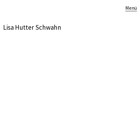
Menü
Lisa Hutter Schwahn
30. DEZEMBER 2025
1280 × 1019
IMG_20251217_181738
Vorheriges Bild
Nächstes Bild